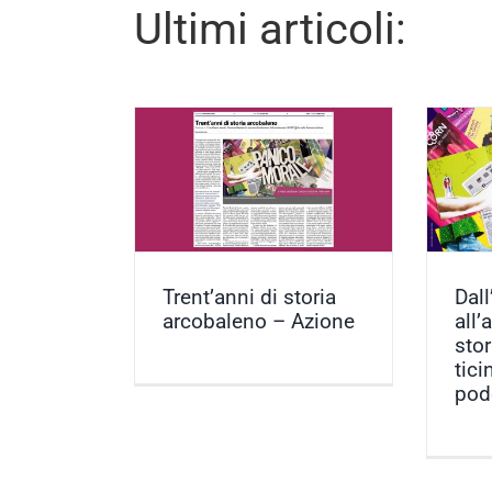
Ultimi articoli:
Dall’ombra all’arcobaleno: la
storia arcobaleno
storia LGBTQIA+ ticinese in un
zione
podcast – CdT
ticoli
Articoli
Trent’anni di storia
Dal
arcobaleno – Azione
all’
sto
tici
pod