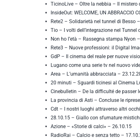
TicinoLive – Oltre la nebbia – Il mistero
InsideOut: WELCOME, UN ABBRACCIO 
Rete2 – Solidarietà nel tunnel di Besso 
Tio – I volti dell’integrazione nel Tunne
Non ho l’età – Rassegna stampa Nyon –
Rete3 – Nuove professioni: il Digital I
GdP – Il cinema del reale per nuove visi
Lugano come una serie tv nel nuovo vi
Area – L’umanità abbracciata – 23.12.
20 minuti – Sguardi ticinesi al Cinema 
Cinebulletin – De la difficulté de passe
La provincia di Asti – Concluse le riprese
Cdt – I nostri luoghi attraverso altri occ
28.10.15 – Giallo con sfumature mistic
Azione – «Storie di calci» – 26.10.15
RadioRai – Calcio e senza tetto – 17.10