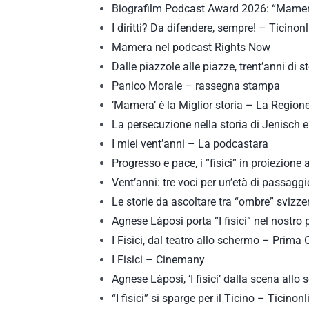
Biografilm Podcast Award 2026: “Mamera”
I diritti? Da difendere, sempre! – Ticinon
Mamera nel podcast Rights Now
Dalle piazzole alle piazze, trent’anni di
Panico Morale – rassegna stampa
‘Mamera’ è la Miglior storia – La Region
La persecuzione nella storia di Jenisch e
I miei vent’anni – La podcastara
Progresso e pace, i “fisici” in proiezione
Vent’anni: tre voci per un’età di passagg
Le storie da ascoltare tra “ombre” svizz
Agnese Làposi porta “I fisici” nel nostro 
I Fisici, dal teatro allo schermo – Prima 
I Fisici – Cinemany
Agnese Làposi, ‘I fisici’ dalla scena all
“I fisici” si sparge per il Ticino – Ticinonl