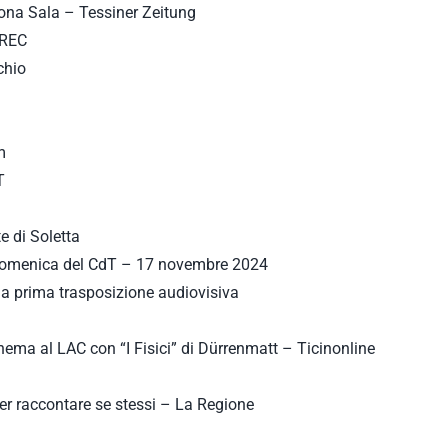
ona Sala – Tessiner Zeitung
 REC
chio
m
T
te di Soletta
 Domenica del CdT – 17 novembre 2024
ua prima trasposizione audiovisiva
cinema al LAC con “I Fisici” di Dürrenmatt – Ticinonline
r raccontare se stessi – La Regione