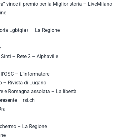
 vince il premio per la Miglior storia – LiveMilano
line
 storia Lgbtqia+ – La Regione
e
 Sinti – Rete 2 – Alphaville
 all’OSC – L’informatore
io – Rivista di Lugano
ere e Romagna assolata – La libertà
presente – rsi.ch
Ora
o schermo – La Regione
ine