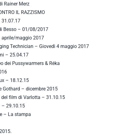
 di Rainer Merz
CONTRO IL RAZZISMO
– 31.07.17
l di Besso – 01/08/2017
 aprile/maggio 2017
maging Technician – Giovedì 4 maggio 2017
oni – 25.04.17
deo dei Pussywarmers & Réka
2016
Lux – 18.12.15
r le Gothard – dicembre 2015
 del film di Varlotta – 31.10.15
hi – 29.10.15
he – La stampa
.2015.