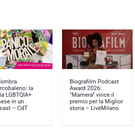
Biografilm Podcast Award
2026: “Mamera” vince il premio
per la Miglior storia –
LiveMilano
Articoli
l’ombra
Biografilm Podcast
arcobaleno: la
Award 2026:
ria LGBTQIA+
“Mamera” vince il
nese in un
premio per la Miglior
cast – CdT
storia – LiveMilano