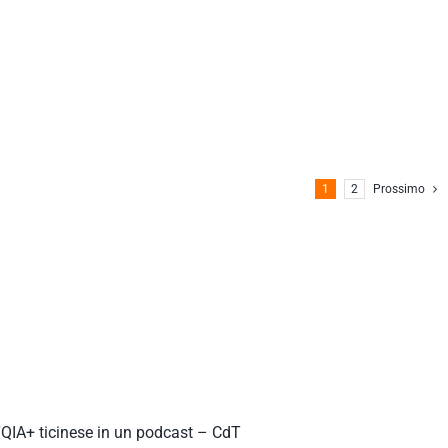
1
2
Prossimo
TQIA+ ticinese in un podcast – CdT