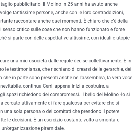
taglio pubblicitario. Il Molino in 25 anni ha avuto anche
nvolge tantissime persone, anche con le loro contraddizioni,
portante raccontare anche quei momenti. È chiaro che c’è della
di senso critico sulle cose che non hanno funzionato e forse
hé si parte con delle aspettative altissime, con ideali e utopie
reare una microsocietà dalle regole decise collettivamente. È in
e testimonianze, che rischiano di crearsi delle gerarchie, dei
 che in parte sono presenti anche nell’assemblea, la vera voce
nevitabile, continua Cerri, appena inizi a costruire, a
gli spazi richiedono dei compromessi. Il bello del Molino -lo si
 ha cercato attivamente di fare qualcosa per evitare che si
i in una sola persona o dei comitati che prendono il potere
e le decisioni. È un esercizio costante volto a smontare
 un’organizzazione piramidale.