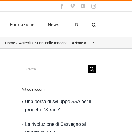
Facebook
Vimeo
YouTube
Instagram
Formazione
News
EN
Home
Articoli
Suoni dalle macerie – Azione 8.11.21
Cerca
per:
Articoli recenti
Una borsa di sviluppo SSA per il
progetto “Strade”
La rivoluzione di Casvegno al