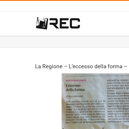
Salta
al
contenuto
La Regione – L’eccesso della forma –