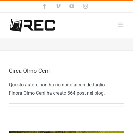
Salta
Facebook
Vimeo
YouTube
Instagram
al
contenuto
Circa
Olmo Cerri
Questo autore non ha riempito alcun dettaglio.
Finora Olmo Cerri ha creato 564 post nel blog.