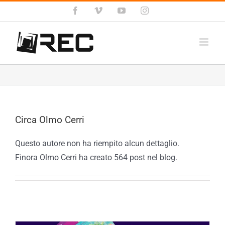
Salta
Facebook
Vimeo
YouTube
Instagram
al
contenuto
Circa
Olmo Cerri
Questo autore non ha riempito alcun dettaglio.
Finora Olmo Cerri ha creato 564 post nel blog.