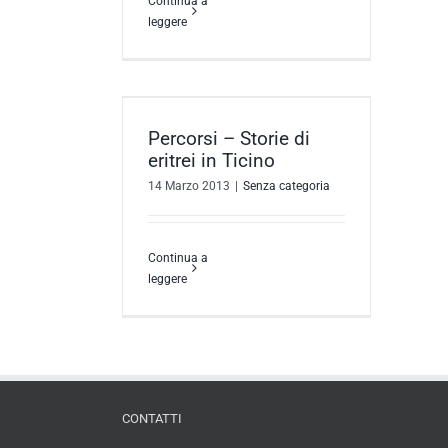
Continua a
leggere
ie di eritrei in
ino
Percorsi – Storie di
ategoria
eritrei in Ticino
14 Marzo 2013
|
Senza categoria
Continua a
leggere
CONTATTI