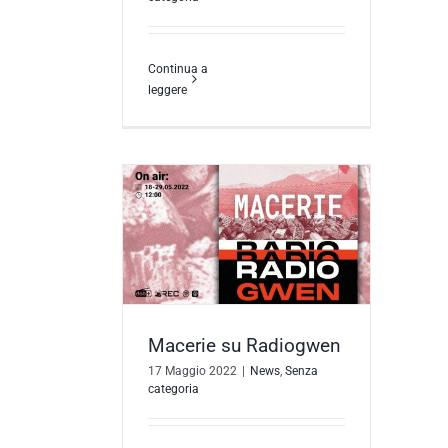
Continua a
leggere
 Radiogwen
a categoria
Macerie su Radiogwen
17 Maggio 2022
|
News
,
Senza
categoria