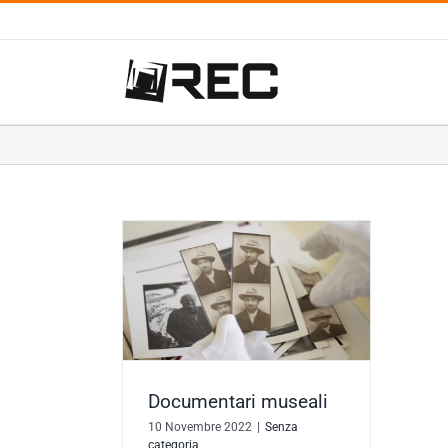
Salta
al
contenuto
ri museali
ategoria
Documentari museali
10 Novembre 2022
|
Senza
categoria