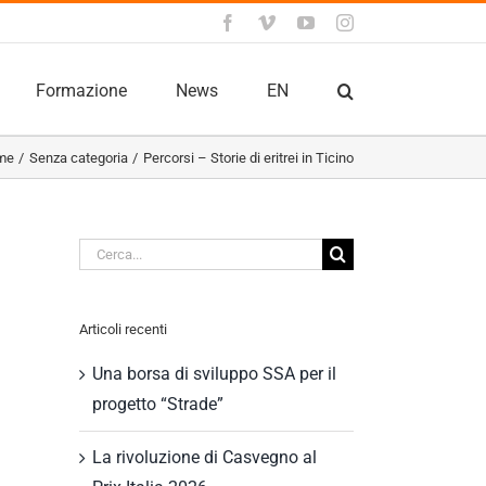
Facebook
Vimeo
YouTube
Instagram
Formazione
News
EN
me
Senza categoria
Percorsi – Storie di eritrei in Ticino
Cerca
per:
Articoli recenti
Una borsa di sviluppo SSA per il
progetto “Strade”
La rivoluzione di Casvegno al