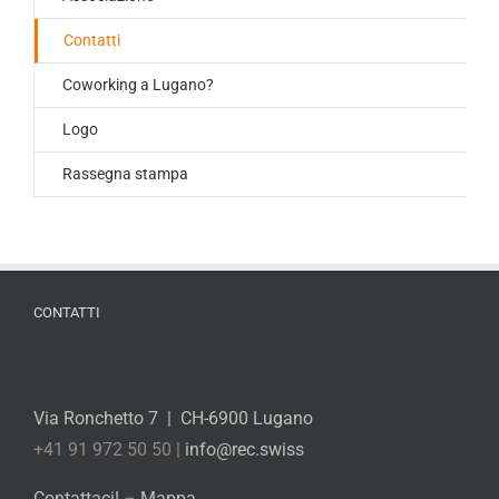
Contatti
Coworking a Lugano?
Logo
Rassegna stampa
CONTATTI
Via Ronchetto 7 | CH-6900 Lugano
+41 91 972 50 50 |
info@rec.swiss
Contattaci!
–
Mappa