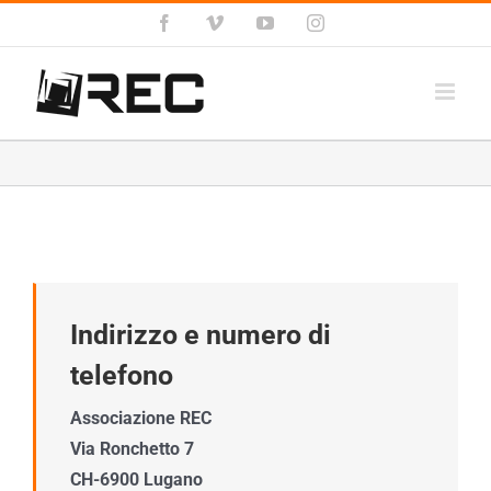
Salta
Facebook
Vimeo
YouTube
Instagram
al
contenuto
Indirizzo e numero di
telefono
Associazione REC
Via Ronchetto 7
CH-6900 Lugano