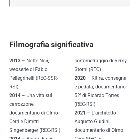
Filmografia significativa
2013
– Notte Noir,
cortometraggio di Remy
webserie di Fabio
Storni (REC)
Pellegrinelli (REC-SSR-
2020
– Ritira, consegna
RSI)
e pedala, documentario
2014
– Una vita sul
52’ di Ricardo Torres
carrozzone,
(REC-RSI)
documentario di Olmo
2021
– L’architetto
Cerri e Dimitri
Augusto Guidini,
Singenberger (REC-RSI)
documentario di Olmo
2014
– Algun dia es
Cerri (REC in