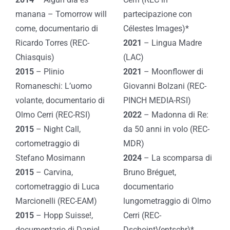
manana – Tomorrow will
partecipazione con
come, documentario di
Célestes Images)*
Ricardo Torres (REC-
2021
– Lingua Madre
Chiasquis)
(LAC)
2015
– Plinio
2021
– Moonflower di
Romaneschi: L’uomo
Giovanni Bolzani (REC-
volante, documentario di
PINCH MEDIA-RSI)
Olmo Cerri (REC-RSI)
2022
– Madonna di Re:
2015
– Night Call,
da 50 anni in volo (REC-
cortometraggio di
MDR)
Stefano Mosimann
2024
– La scomparsa di
2015
– Carvina,
Bruno Bréguet,
cortometraggio di Luca
documentario
Marcionelli (REC-EAM)
lungometraggio di Olmo
2015
– Hopp Suisse!,
Cerri (REC-
documentario di Daniel
DschointVentschr)*