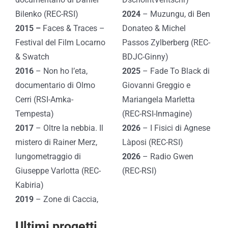
Bilenko (REC-RSI)
2024
– Muzungu, di Ben
2015 –
Faces & Traces –
Donateo & Michel
Festival del Film Locarno
Passos Zylberberg (REC-
& Swatch
BDJC-Ginny)
2016
– Non ho l’eta,
2025
– Fade To Black di
documentario di Olmo
Giovanni Greggio e
Cerri (RSI-Amka-
Mariangela Marletta
Tempesta)
(REC-RSI-Inmagine)
2017
– Oltre la nebbia. Il
2026
– I Fisici di Agnese
mistero di Rainer Merz,
Làposi (REC-RSI)
lungometraggio di
2026
– Radio Gwen
Giuseppe Varlotta (REC-
(REC-RSI)
Kabiria)
2019
– Zone di Caccia,
Ultimi progetti