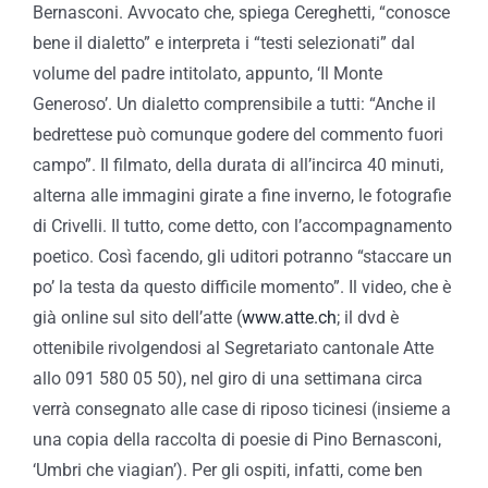
Bernasconi. Avvocato che, spiega Cereghetti, “conosce
bene il dialetto” e interpreta i “testi selezionati” dal
volume del padre intitolato, appunto, ‘Il Monte
Generoso’. Un dialetto comprensibile a tutti: “Anche il
bedrettese può comunque godere del commento fuori
campo”. Il filmato, della durata di all’incirca 40 minuti,
alterna alle immagini girate a fine inverno, le fotografie
di Crivelli. Il tutto, come detto, con l’accompagnamento
poetico. Così facendo, gli uditori potranno “staccare un
po’ la testa da questo difficile momento”. Il video, che è
già online sul sito dell’atte (
www.atte.ch
; il dvd è
ottenibile rivolgendosi al Segretariato cantonale Atte
allo 091 580 05 50), nel giro di una settimana circa
verrà consegnato alle case di riposo ticinesi (insieme a
una copia della raccolta di poesie di Pino Bernasconi,
‘Umbri che viagian’). Per gli ospiti, infatti, come ben