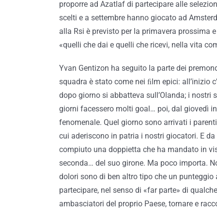
proporre ad Azatlaf di partecipare alle selezioni
scelti e a settembre hanno giocato ad Amsterd
alla Rsi è previsto per la primavera prossima e 
«quelli che dai e quelli che ricevi, nella vita 
Yvan Gentizon ha seguito la parte dei premondia
squadra è stato come nei ﬁlm epici: all’inizio 
dopo giorno si abbatteva sull’Olanda; i nostri 
giorni facessero molti goal… poi, dal giovedì in 
fenomenale. Quel giorno sono arrivati i parenti,
cui aderiscono in patria i nostri giocatori. E d
compiuto una doppietta che ha mandato in visibi
seconda… del suo girone. Ma poco importa. Non
dolori sono di ben altro tipo che un punteggio
partecipare, nel senso di «far parte» di qualch
ambasciatori del proprio Paese, tornare e racc