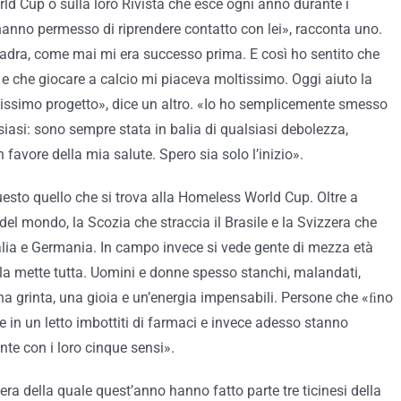
ld Cup o sulla loro Rivista che esce ogni anno durante i
hanno permesso di riprendere contatto con lei», racconta uno.
uadra, come mai mi era successo prima. E così ho sentito che
 e che giocare a calcio mi piaceva moltissimo. Oggi aiuto la
issimo progetto», dice un altro. «Io ho semplicemente smesso
asi: sono sempre stata in balia di qualsiasi debolezza,
 favore della mia salute. Spero sia solo l’inizio».
Questo quello che si trova alla Homeless World Cup. Oltre a
del mondo, la Scozia che straccia il Brasile e la Svizzera che
alia e Germania. In campo invece si vede gente di mezza età
e la mette tutta. Uomini e donne spesso stanchi, malandati,
na grinta, una gioia e un’energia impensabili. Persone che «ﬁno
in un letto imbottiti di farmaci e invece adesso stanno
te con i loro cinque sensi».
ra della quale quest’anno hanno fatto parte tre ticinesi della