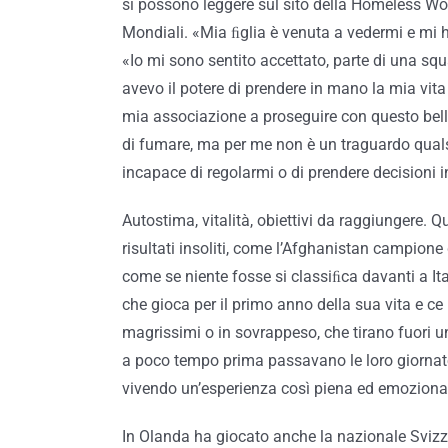
si possono leggere sul sito della Homeless Wor
Mondiali. «Mia ﬁglia è venuta a vedermi e mi 
«Io mi sono sentito accettato, parte di una sq
avevo il potere di prendere in mano la mia vita
mia associazione a proseguire con questo bell
di fumare, ma per me non è un traguardo qualsi
incapace di regolarmi o di prendere decisioni in
Autostima, vitalità, obiettivi da raggiungere. 
risultati insoliti, come l’Afghanistan campione 
come se niente fosse si classiﬁca davanti a It
che gioca per il primo anno della sua vita e c
magrissimi o in sovrappeso, che tirano fuori u
a poco tempo prima passavano le loro giornate 
vivendo un’esperienza così piena ed emozionan
In Olanda ha giocato anche la nazionale Svizze