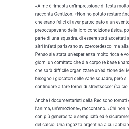
«A me è rimasta un’impressione di festa molto bel
racconta Gentizon. «Non ho potuto restare ﬁno
che erano felici di aver partecipato a un event
preoccupavano della loro condizione ﬁsica, poi
parte di una squadra, di essere stati accettati 
altri infatti parlavano svizzerotedesco, ma alla
Penso sia stata un’esperienza molto ricca e vo
giorni un comitato che dia corpo (e base ﬁnanz
che sarà diﬃcile organizzare un’edizione dei M
bisogno i giocatori delle varie squadre, però s
continuare a fare tornei di streetsoccer (calcio 
Anche i documentaristi della Rec sono tornati
l’anima, un’emozione», raccontano. «Chi non ha n
con più generosità e semplicità ed è sicurament
del calcio. Una ragazza argentina a cui abbia