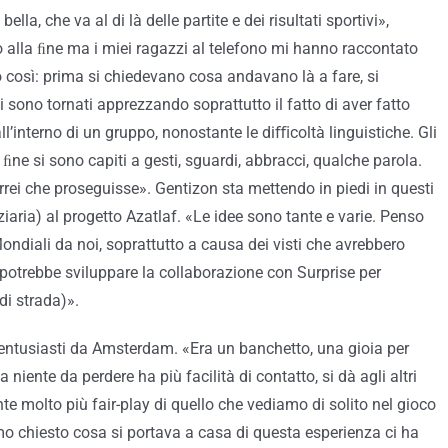
la, che va al di là delle partite e dei risultati sportivi»,
 alla ﬁne ma i miei ragazzi al telefono mi hanno raccontato
o così: prima si chiedevano cosa andavano là a fare, si
 sono tornati apprezzando soprattutto il fatto di aver fatto
all’interno di un gruppo, nonostante le diﬃcoltà linguistiche. Gli
 ﬁne si sono capiti a gesti, sguardi, abbracci, qualche parola.
rrei che proseguisse». Gentizon sta mettendo in piedi in questi
iaria) al progetto Azatlaf. «Le idee sono tante e varie. Penso
ondiali da noi, soprattutto a causa dei visti che avrebbero
i potrebbe sviluppare la collaborazione con Surprise per
di strada)».
 entusiasti da Amsterdam. «Era un banchetto, una gioia per
iente da perdere ha più facilità di contatto, si dà agli altri
e molto più fair-play di quello che vediamo di solito nel gioco
mo chiesto cosa si portava a casa di questa esperienza ci ha