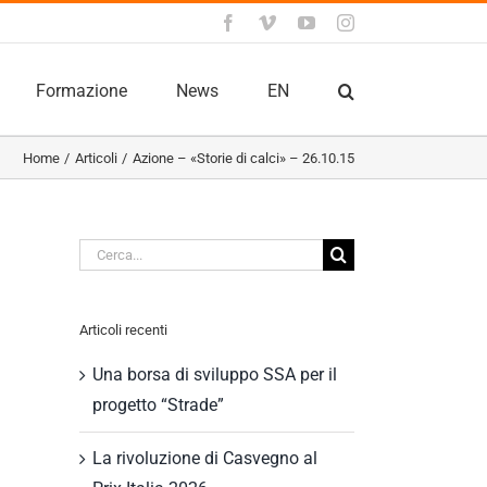
Facebook
Vimeo
YouTube
Instagram
Formazione
News
EN
Home
Articoli
Azione – «Storie di calci» – 26.10.15
Cerca
per:
Articoli recenti
Una borsa di sviluppo SSA per il
progetto “Strade”
La rivoluzione di Casvegno al