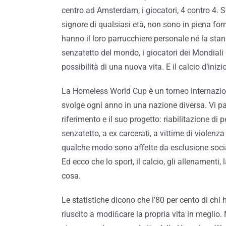
centro ad Amsterdam, i giocatori, 4 contro 4. S
signore di qualsiasi età, non sono in piena fo
hanno il loro parrucchiere personale né la sta
senzatetto del mondo, i giocatori dei Mondiali
possibilità di una nuova vita. E il calcio d’ini
La Homeless World Cup è un torneo internazion
svolge ogni anno in una nazione diversa. Vi p
riferimento e il suo progetto: riabilitazione d
senzatetto, a ex carcerati, a vittime di violen
qualche modo sono aﬀette da esclusione social
Ed ecco che lo sport, il calcio, gli allenamenti,
cosa.
Le statistiche dicono che l’80 per cento di chi 
riuscito a modiﬁcare la propria vita in meglio.