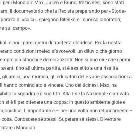
 per i Mondiali: Max, Julien e Bruno, tre ticinesi, sono stati
am. Il documentario che la Rec sta preparando per «Storie»
parlerà di «calci», spiegano Bilenko e i suoi collaboratori,
come sul campo».
li e poi i primi giorni di trasferta olandese. Per la nostra
c’erano condizioni meteo sfavorevoli; un diluvio che giorno
sempre più stanchi e demoralizzati. Non si può dire che i primi
avanti ﬁno all’ultima partita, si è assistito a una risalita
 gli amici, una morosa, gli educatori delle varie associazioni a
a lì hanno cominciato a vincere. Uno dei ticinesi, Max, ha
lio la squadra e il suo tifo. Alla ﬁne la Nazionale è arrivata
 si è lì per ottenere una coppa: in questo ambiente gioie e
 agonistico. L’importante è – per una volta non retoricamente –
e cosa. Conoscere sé stessi. Superare sé stessi. Diventare
ontare i Mondiali.