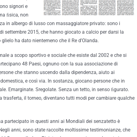
ono signori e
rma ﬁsica, non
nza in albergo di lusso con massaggiatore privato: sono i
 di settembre 2015, che hanno giocato a calcio per darsi la
zio glielo ha dato nientemeno che il Re d’Olanda.
ale a scopo sportivo e sociale che esiste dal 2002 e che si
artecipano 48 Paesi, ognuno con la sua associazione di
i persone che stanno uscendo dalla dipendenza, aiuto ai
za domestica, e così via. In sostanza, giocano persone che in
e. Emarginate. Sregolate. Senza un tetto, in senso ﬁgurato.
 la trasferta, il torneo, diventano tutti modi per cambiare qualche
ha partecipato in questi anni ai Mondiali dei senzatetto è
 Negli anni, sono state raccolte moltissime testimonianze, che