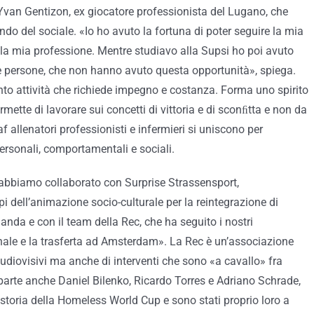
Yvan Gentizon, ex giocatore professionista del Lugano, che
ndo del sociale. «Io ho avuto la fortuna di poter seguire la mia
e la mia professione. Mentre studiavo alla Supsi ho poi avuto
re persone, che non hanno avuto questa opportunità», spiega.
anto attività che richiede impegno e costanza. Forma uno spirito
rmette di lavorare sui concetti di vittoria e di sconﬁtta e non da
f allenatori professionisti e infermieri si uniscono per
ersonali, comportamentali e sociali.
abbiamo collaborato con Surprise Strassensport,
pi dell’animazione socio-culturale per la reintegrazione di
landa e con il team della Rec, che ha seguito i nostri
onale e la trasferta ad Amsterdam». La Rec è un’associazione
udiovisivi ma anche di interventi che sono «a cavallo» fra
parte anche Daniel Bilenko, Ricardo Torres e Adriano Schrade,
 storia della Homeless World Cup e sono stati proprio loro a