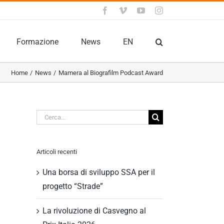
Facebook
Vimeo
YouTube
Instagram
Formazione
News
EN
Home
News
Mamera al Biografilm Podcast Award
Cerca
per:
Articoli recenti
Una borsa di sviluppo SSA per il
progetto “Strade”
La rivoluzione di Casvegno al