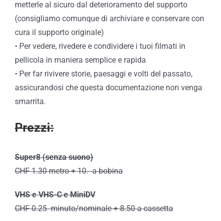
metterle al sicuro dal deterioramento del supporto
(consigliamo comunque di archiviare e conservare con
cura il supporto originale)
• Per vedere, rivedere e condividere i tuoi filmati in
pellicola in maniera semplice e rapida
• Per far rivivere storie, paesaggi e volti del passato,
assicurandosi che questa documentazione non venga
smarrita.
Prezzi:
Super8 (senza suono)
CHF 1.30 metro + 10.- a bobina
VHS e VHS-C e MiniDV
CHF 0.25 minuto/nominale + 8.50 a cassetta