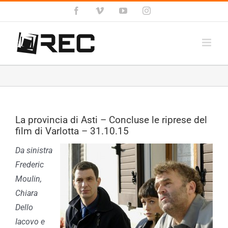
Salta
Facebook
Vimeo
YouTube
Instagram
al
contenuto
La provincia di Asti – Concluse le riprese del
film di Varlotta – 31.10.15
Da sinistra
Frederic
Moulin,
Chiara
Dello
Iacovo e