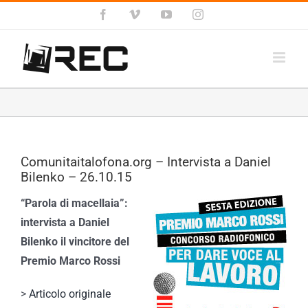
Salta
Facebook
Vimeo
YouTube
Instagram
al
contenuto
Comunitaitalofona.org – Intervista a Daniel
Bilenko – 26.10.15
“Parola di macellaia”:
intervista a Daniel
Bilenko il vincitore del
Premio Marco Rossi
>
Articolo originale