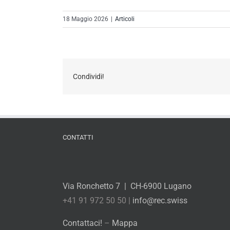
18 Maggio 2026
|
Articoli
Condividi!
CONTATTI
Via Ronchetto 7 | CH-6900 Lugano
+41 91 972 50 50 |
info@rec.swiss
Contattaci!
–
Mappa