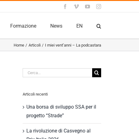
Facebook
Vimeo
YouTube
Instagram
Formazione
News
EN
Home
Articoli
I miei vent’anni – La podcastara
Cerca
per:
Articoli recenti
Una borsa di sviluppo SSA per il
progetto “Strade”
La rivoluzione di Casvegno al