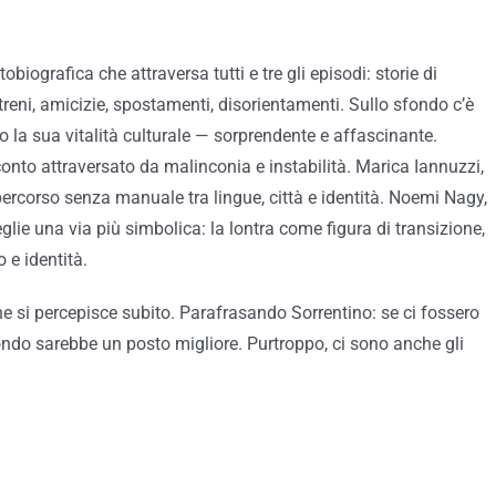
biografica che attraversa tutti e tre gli episodi: storie di
treni, amicizie, spostamenti, disorientamenti. Sullo sfondo c’è
 la sua vitalità culturale — sorprendente e affascinante.
conto attraversato da malinconia e instabilità. Marica Iannuzzi,
percorso senza manuale tra lingue, città e identità. Noemi Nagy,
eglie una via più simbolica: la lontra come figura di transizione,
 e identità.
che si percepisce subito. Parafrasando Sorrentino: se ci fossero
 mondo sarebbe un posto migliore. Purtroppo, ci sono anche gli