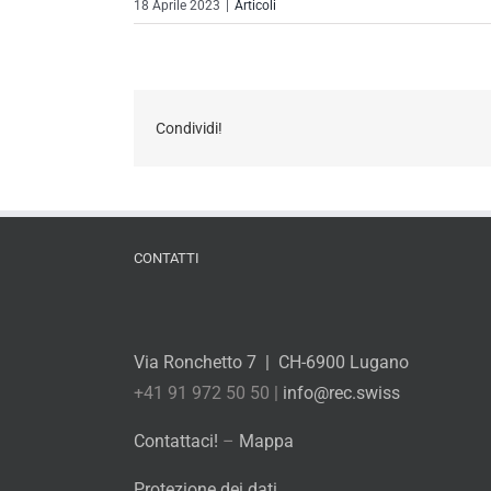
18 Aprile 2023
|
Articoli
Condividi!
CONTATTI
Via Ronchetto 7 | CH-6900 Lugano
+41 91 972 50 50 |
info@rec.swiss
Contattaci!
–
Mappa
Protezione dei dati