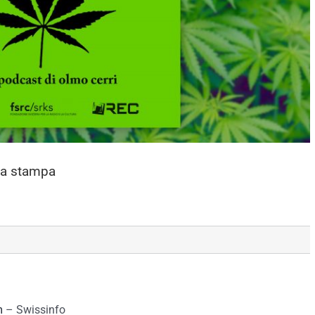
na stampa
m
– Swissinfo