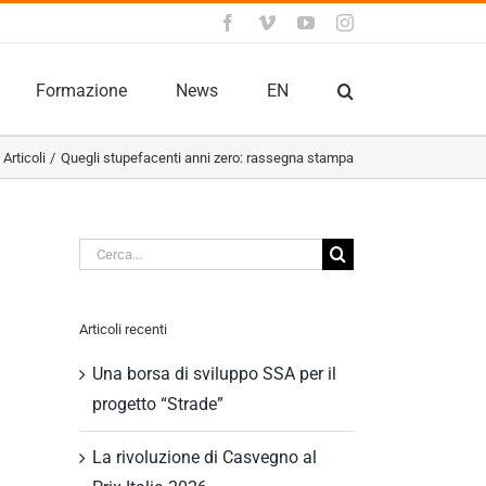
Facebook
Vimeo
YouTube
Instagram
Formazione
News
EN
Articoli
Quegli stupefacenti anni zero: rassegna stampa
Cerca
per:
Articoli recenti
Una borsa di sviluppo SSA per il
progetto “Strade”
La rivoluzione di Casvegno al