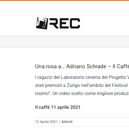
Salta
al
contenuto
Una rosa a… Adriano Schrade – Il Caff
I ragazzi del Laboratorio cinema del Progetto Vi
stati premiati a Zurigo nell’ambito del Festiva
issimo”. Un video scelto come migliore produzio
Il caffé 11 aprile 2021
12 Aprile 2021
|
Articoli