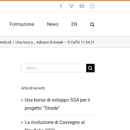
Facebook
Vimeo
YouTube
Instagram
Formazione
News
EN
Articoli
Una rosa a… Adriano Schrade – Il Caffé 11.04.21
Cerca
per:
Articoli recenti
Una borsa di sviluppo SSA per il
progetto “Strade”
La rivoluzione di Casvegno al