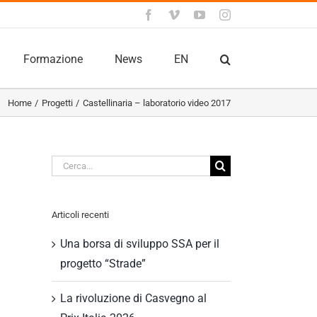
Facebook
Vimeo
YouTube
Instagram
Formazione
News
EN
Home
Progetti
Castellinaria – laboratorio video 2017
Cerca
per:
Articoli recenti
Una borsa di sviluppo SSA per il
progetto “Strade”
La rivoluzione di Casvegno al