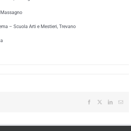
, Massagno
a – Scuola Arti e Mestieri, Trevano
la
Facebook
X
LinkedIn
Ema