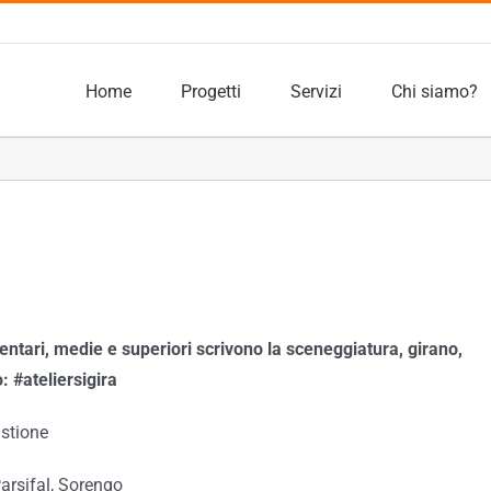
Home
Progetti
Servizi
Chi siamo?
mentari, medie e superiori scrivono la sceneggiatura, girano,
o:
#
ateliersigira
stione
rsifal, Sorengo