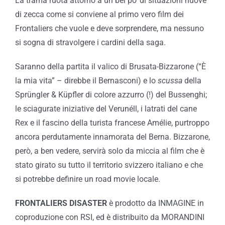
La trama ruota attorno a un bel po’ di situazioni nuove
di zecca come si conviene al primo vero film dei
Frontaliers che vuole e deve sorprendere, ma nessuno
si sogna di stravolgere i cardini della saga.
Saranno della partita il valico di Brusata-Bizzarone (“È
la mia vita” – direbbe il Bernasconi) e lo
scussa
della
Sprüngler & Küpfler di colore azzurro (!) del Bussenghi;
le sciagurate iniziative del Verunéll, i latrati del cane
Rex e il fascino della turista francese Amélie, purtroppo
ancora perdutamente innamorata del Berna. Bizzarone,
però, a ben vedere, servirà solo da miccia al film che è
stato girato su tutto il territorio svizzero italiano e che
si potrebbe definire un road movie locale.
FRONTALIERS DISASTER
è prodotto da INMAGINE in
coproduzione con RSI, ed è distribuito da MORANDINI