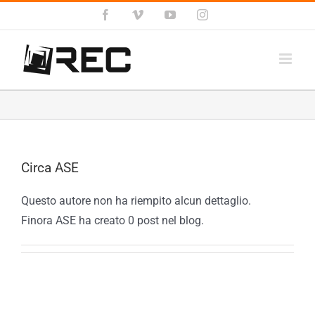
Salta
Facebook
Vimeo
YouTube
Instagram
al
contenuto
Circa
ASE
Questo autore non ha riempito alcun dettaglio.
Finora ASE ha creato 0 post nel blog.