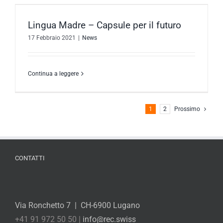
Lingua Madre – Capsule per il futuro
17 Febbraio 2021
|
News
Continua a leggere
1
2
Prossimo
CONTATTI
Via Ronchetto 7 | CH-6900 Lugano
+41 91 972 50 50 |
info@rec.swiss