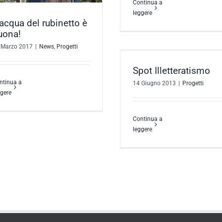
Continua a
leggere
’acqua del rubinetto è
uona!
 Marzo 2017
|
News
,
Progetti
Spot Illetteratismo
Associazione Leggere e
Progetti
Spot Illetteratismo
– Spot Alfabetizzazi
ntinua a
14 Giugno 2013
|
Progetti
Progetti
ggere
Continua a
leggere