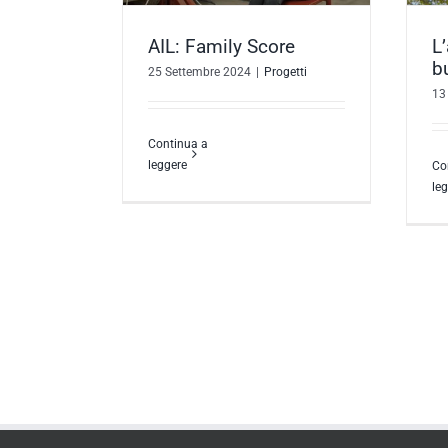
AIL: Family Score
L
b
25 Settembre 2024
|
Progetti
13
Continua a
leggere
Co
le