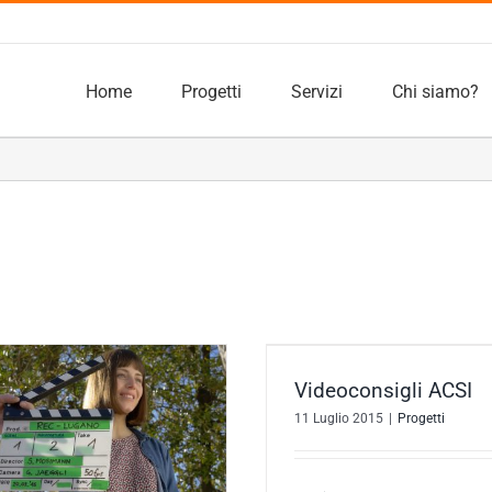
Home
Progetti
Servizi
Chi siamo?
Videoconsigli ACSI
Spot CRAI – Imbatti
Progetti
Progetti
Videoconsigli ACSI
11 Luglio 2015
|
Progetti