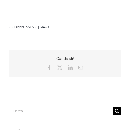
20 Febbraio 2023
|
News
Condividi!
Facebook
X
LinkedIn
Email
Cerca
per: