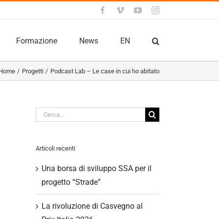
Facebook
Vimeo
YouTube
Instagram
Formazione
News
EN
Home
Progetti
Podcast Lab – Le case in cui ho abitato
Cerca
per:
Articoli recenti
Una borsa di sviluppo SSA per il
progetto “Strade”
La rivoluzione di Casvegno al