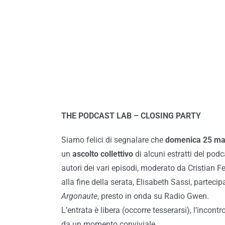
THE PODCAST LAB – CLOSING PARTY
Siamo felici di segnalare che
domenica 25 mag
un
ascolto collettivo
di alcuni estratti del podc
autori dei vari episodi, moderato da Cristian Fe
alla fine della serata, Elisabeth Sassi, partec
Argonaute
, presto in onda su Radio Gwen.
L’entrata è libera (occorre tesserarsi), l’inco
da un momento conviviale.