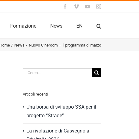
Facebook
Vimeo
YouTube
Instagram
Formazione
News
EN
Home
News
Nuovo Cineroom – il programma di marzo
Cerca
per:
Articoli recenti
Una borsa di sviluppo SSA per il
progetto “Strade”
La rivoluzione di Casvegno al