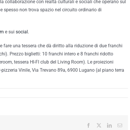
alla collaborazione con realtà culturali e sociali che operano sul
he spesso non trova spazio nel circuito ordinario di
om
e sui
social.
e fare una tessera che dà diritto alla riduzione di due franchi
hi). Prezzo biglietti: 10 franchi intero e 8 franchi ridotto
eroom, tessera HI-FI club del Living Room). Le proiezioni
ar-pizzeria Vinile, Via Trevano 89a, 6900 Lugano (al piano terra
Facebook
X
LinkedIn
Ema