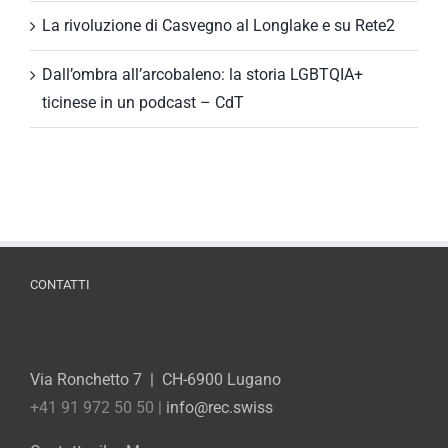
La rivoluzione di Casvegno al Longlake e su Rete2
Dall’ombra all’arcobaleno: la storia LGBTQIA+
ticinese in un podcast – CdT
CONTATTI
Via Ronchetto 7 | CH-6900 Lugano
+41 91 972 50 50 |
info@rec.swiss