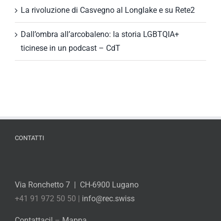
La rivoluzione di Casvegno al Longlake e su Rete2
Dall’ombra all’arcobaleno: la storia LGBTQIA+
ticinese in un podcast – CdT
CONTATTI
Via Ronchetto 7 | CH-6900 Lugano
+41 91 972 50 50 |
info@rec.swiss
Contattaci!
–
Mappa