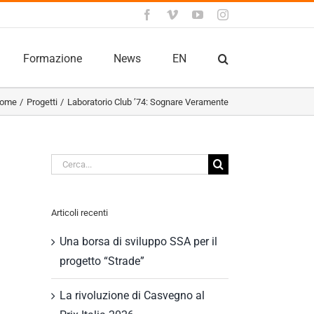
Facebook
Vimeo
YouTube
Instagram
Formazione
News
EN
ome
Progetti
Laboratorio Club ’74: Sognare Veramente
Cerca
per:
Articoli recenti
Una borsa di sviluppo SSA per il
progetto “Strade”
La rivoluzione di Casvegno al