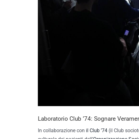
Laboratorio Club ’74: Sognare Verame
In collaborazione con
il Club ’74
(il Club sociot