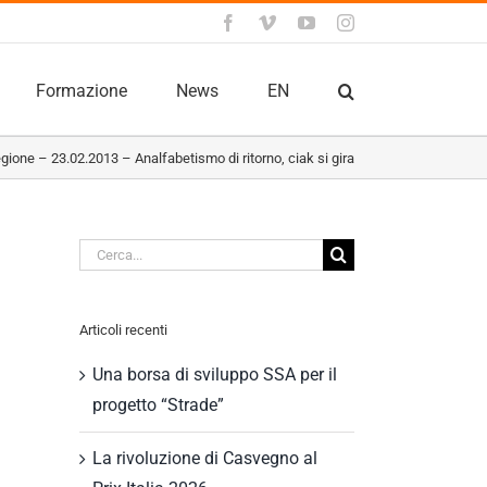
Facebook
Vimeo
YouTube
Instagram
Formazione
News
EN
gione – 23.02.2013 – Analfabetismo di ritorno, ciak si gira
Cerca
per:
Articoli recenti
Una borsa di sviluppo SSA per il
progetto “Strade”
La rivoluzione di Casvegno al