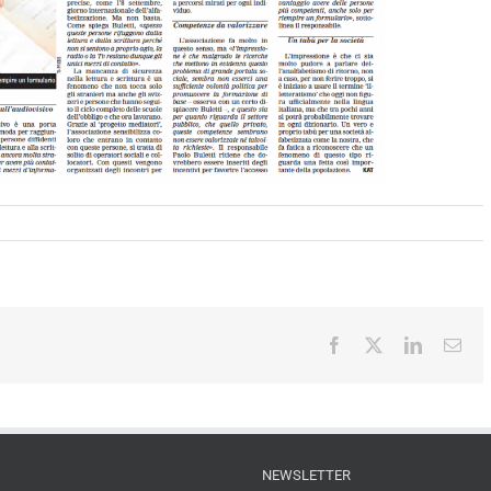
Facebook
X
LinkedIn
Ema
NEWSLETTER