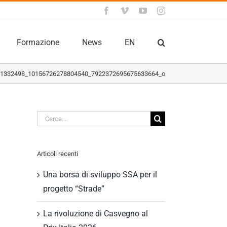
Facebook
Vimeo
YouTube
Instagram
Formazione
News
EN
1332498_10156726278804540_7922372695675633664_o
Cerca
per:
Articoli recenti
Una borsa di sviluppo SSA per il
progetto “Strade”
La rivoluzione di Casvegno al