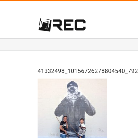
Salta
al
contenuto
41332498_10156726278804540_79