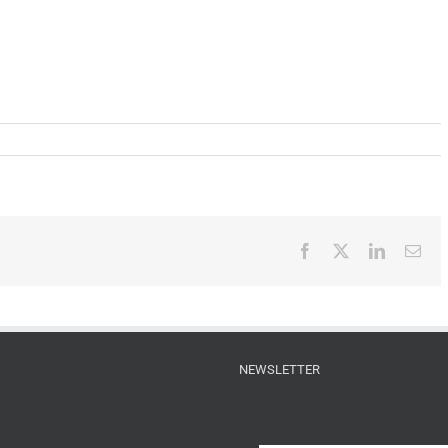
Facebook
X
LinkedIn
Ema
NEWSLETTER