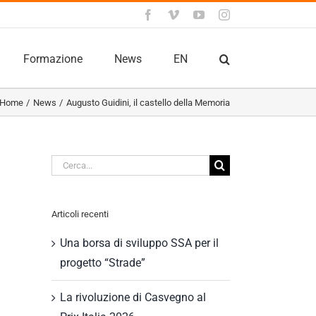
Facebook
Vimeo
YouTube
Instagram
Formazione
News
EN
Home
News
Augusto Guidini, il castello della Memoria
Cerca
per:
Articoli recenti
Una borsa di sviluppo SSA per il
progetto “Strade”
La rivoluzione di Casvegno al