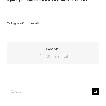
>
parleys.com/channel/voxxed-days-ticino-2015
27 Luglio 2015
|
Progetti
Condividi!
Facebook
X
LinkedIn
Email
Cerca
per: