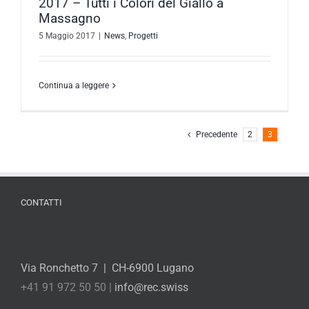
2017 – Tutti i Colori del Giallo a
Massagno
5 Maggio 2017
|
News
,
Progetti
Continua a leggere
Precedente
2
3
CONTATTI
Via Ronchetto 7 | CH-6900 Lugano
+41 91 972 50 50 |
info@rec.swiss