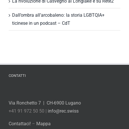
La rivoluzione di Casvegno al Longlake e su Rete2
Dall’ombra all’arcobaleno: la storia LGBTQIA+
ticinese in un podcast – CdT
CONTATTI
Via Ronchetto 7 | CH-6900 Lugano
+41 91 972 50 50 |
info@rec.swiss
Contattaci!
–
Mappa