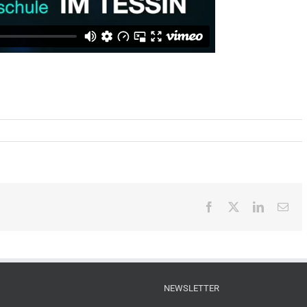
Facebook
X
LinkedIn
Ema
NEWSLETTER