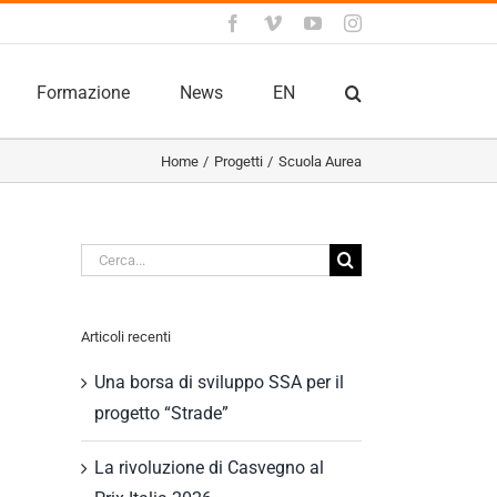
Facebook
Vimeo
YouTube
Instagram
Formazione
News
EN
Home
Progetti
Scuola Aurea
Cerca
per:
Articoli recenti
Una borsa di sviluppo SSA per il
progetto “Strade”
La rivoluzione di Casvegno al