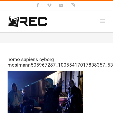
Salta
Facebook
Vimeo
YouTube
Instagram
al
contenuto
homo sapiens cyborg
mosimann505967287_10055417017838357_53