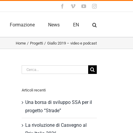
Facebook
Vimeo
YouTube
Instagram
Formazione
News
EN
Home
Progetti
Giallo 2019 – video e podcast
Cerca
per:
Articoli recenti
Una borsa di sviluppo SSA per il
progetto “Strade”
La rivoluzione di Casvegno al