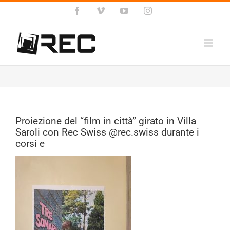
Salta
Facebook
Vimeo
YouTube
Instagram
al
contenuto
Proiezione del “film in città” girato in Villa
Saroli con Rec Swiss @rec.swiss durante i
corsi e