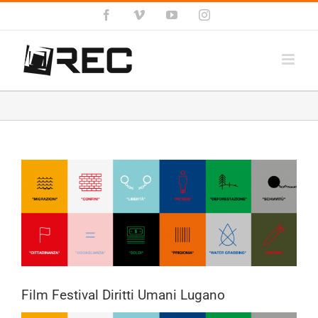
Salta
Facebook
Vimeo
YouTube
Instagram
al
contenuto
Ingrandisci
immagine
Film Festival Diritti Umani Lugano