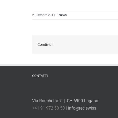
21 Ottobre 2017
|
News
Condividi!
CONTATTI
Via Ronchetto 7 | CH-6900 Lugano
+41 91 972 50 50 |
info@rec.swiss