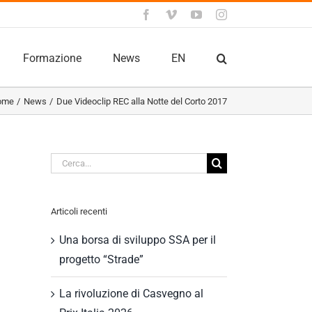
Facebook
Vimeo
YouTube
Instagram
Formazione
News
EN
ome
News
Due Videoclip REC alla Notte del Corto 2017
Cerca
per:
Articoli recenti
Una borsa di sviluppo SSA per il
progetto “Strade”
La rivoluzione di Casvegno al