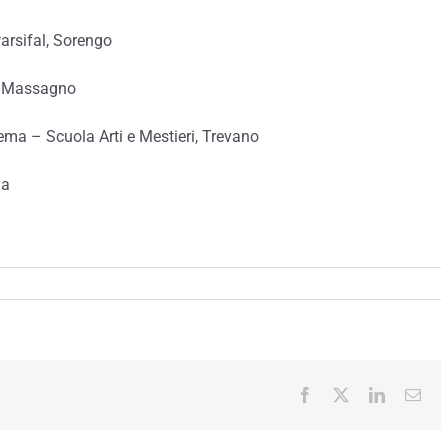
rsifal, Sorengo
, Massagno
a – Scuola Arti e Mestieri, Trevano
la
Facebook
X
LinkedIn
Ema