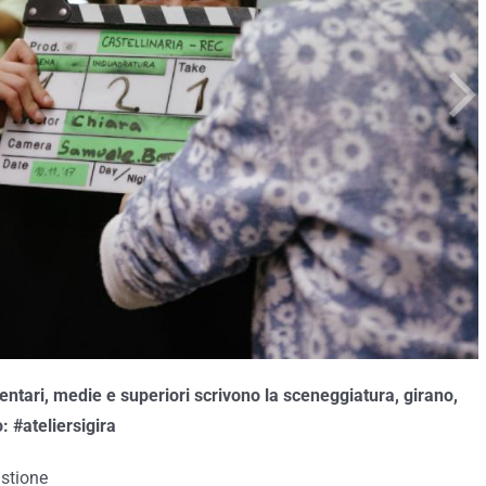
mentari, medie e superiori scrivono la sceneggiatura, girano,
o:
#
ateliersigira
stione