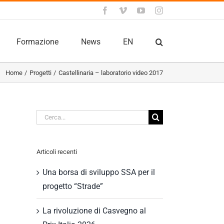
Facebook
Vimeo
YouTube
Instagram
Formazione
News
EN
Home
Progetti
Castellinaria – laboratorio video 2017
Cerca
per:
Articoli recenti
Una borsa di sviluppo SSA per il
progetto “Strade”
La rivoluzione di Casvegno al