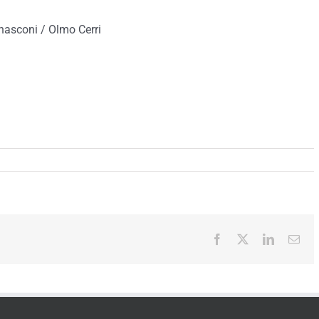
rnasconi / Olmo Cerri
Facebook
X
LinkedIn
Ema