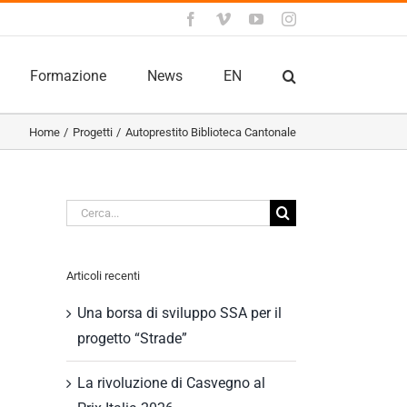
Facebook
Vimeo
YouTube
Instagram
Formazione
News
EN
Home
Progetti
Autoprestito Biblioteca Cantonale
Cerca
per:
Articoli recenti
Una borsa di sviluppo SSA per il
progetto “Strade”
La rivoluzione di Casvegno al