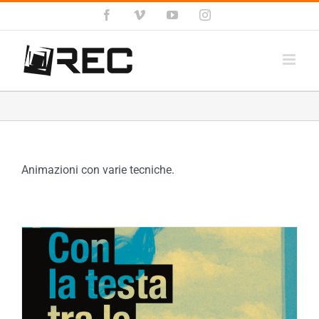
Salta
Facebook
Vimeo
YouTube
Instagram
al
contenuto
Animazioni con varie tecniche.