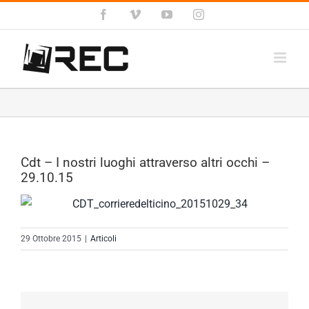
Salta
Facebook
Vimeo
YouTube
Instagram
al
contenuto
Cdt – I nostri luoghi attraverso altri occhi –
29.10.15
29 Ottobre 2015
|
Articoli